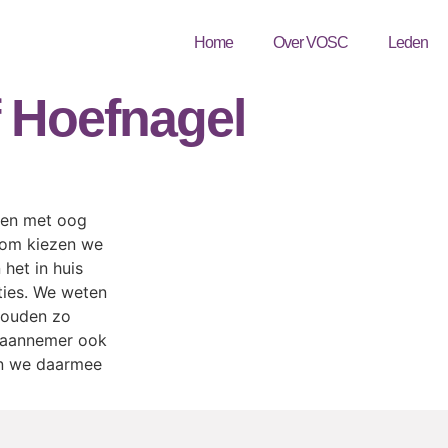
Home
Over VOSC
Leden
 Hoefnagel
wen met oog
rom kiezen we
het in huis
ties. We weten
houden zo
e aannemer ook
en we daarmee